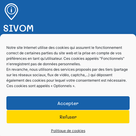
SIVOM
SIVOM de Villefranche sur Mer
Notre site Internet utilise des cookies qui assurent le fonctionnement
correct de certaines parties du site web et la prise en compte de vos
4, rue de l’Esquiaou – BP 128
préférences en tant qu’utilisateur. Ces cookies appelés "Fonctionnels"
06231 Villefranche sur Mer Cedex
n'enregistrent pas de données personnelles.
En revanche, nous utilisons des services proposés par des tiers (partage
sur les réseaux sociaux, flux de vidéo, captcha,...) qui déposent
04 93 01 86 60
également des cookies pour lequel votre consentement est nécessaire.
Ces cookies sont appelés « Optionnels ».
Formulaire de contact
Accepter
Refuser
Tous droits réservés SIVOM
Site réalisé par le
2026
SICTIAM
Politique de cookies