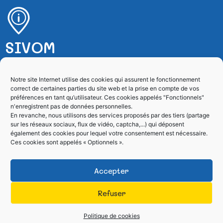
SIVOM
SIVOM de Villefranche sur Mer
Notre site Internet utilise des cookies qui assurent le fonctionnement
correct de certaines parties du site web et la prise en compte de vos
4, rue de l’Esquiaou – BP 128
préférences en tant qu’utilisateur. Ces cookies appelés "Fonctionnels"
06231 Villefranche sur Mer Cedex
n'enregistrent pas de données personnelles.
En revanche, nous utilisons des services proposés par des tiers (partage
sur les réseaux sociaux, flux de vidéo, captcha,...) qui déposent
04 93 01 86 60
également des cookies pour lequel votre consentement est nécessaire.
Ces cookies sont appelés « Optionnels ».
Formulaire de contact
Accepter
Refuser
Tous droits réservés SIVOM
Site réalisé par le
2026
SICTIAM
Politique de cookies