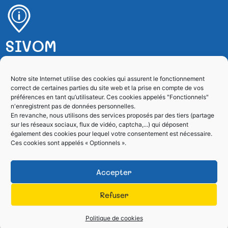
SIVOM
SIVOM de Villefranche sur Mer
Notre site Internet utilise des cookies qui assurent le fonctionnement
correct de certaines parties du site web et la prise en compte de vos
4, rue de l’Esquiaou – BP 128
préférences en tant qu’utilisateur. Ces cookies appelés "Fonctionnels"
06231 Villefranche sur Mer Cedex
n'enregistrent pas de données personnelles.
En revanche, nous utilisons des services proposés par des tiers (partage
sur les réseaux sociaux, flux de vidéo, captcha,...) qui déposent
04 93 01 86 60
également des cookies pour lequel votre consentement est nécessaire.
Ces cookies sont appelés « Optionnels ».
Formulaire de contact
Accepter
Refuser
Tous droits réservés SIVOM
Site réalisé par le
2026
SICTIAM
Politique de cookies