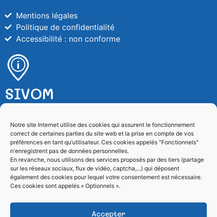
Mentions légales
Politique de confidentialité
Accessibilité : non conforme
SIVOM
SIVOM de Villefranche sur Mer
Notre site Internet utilise des cookies qui assurent le fonctionnement
correct de certaines parties du site web et la prise en compte de vos
4, rue de l’Esquiaou – BP 128
préférences en tant qu’utilisateur. Ces cookies appelés "Fonctionnels"
06231 Villefranche sur Mer Cedex
n'enregistrent pas de données personnelles.
En revanche, nous utilisons des services proposés par des tiers (partage
sur les réseaux sociaux, flux de vidéo, captcha,...) qui déposent
04 93 01 86 60
également des cookies pour lequel votre consentement est nécessaire.
Ces cookies sont appelés « Optionnels ».
Formulaire de contact
Accepter