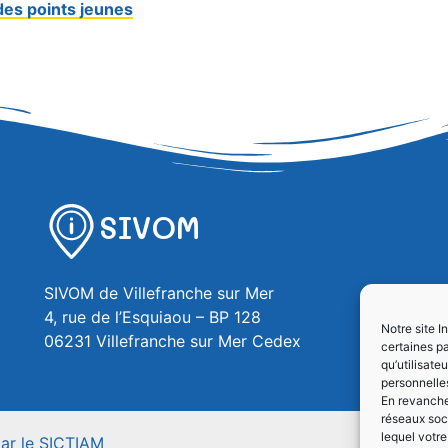
des points jeunes
SIVOM
SIVOM de Villefranche sur Mer
4, rue de l’Esquiaou – BP 128
Notre site I
06231 Villefranche sur Mer Cedex
certaines pa
qu’utilisat
personnelle
En revanche,
réseaux soc
lequel votr
par le SICTIAM