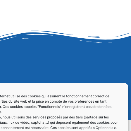
04 93 01 86 60
nternet utilise des cookies qui assurent le fonctionnement correct de
Formulaire de contact
rties du site web et la prise en compte de vos préférences en tant
eur. Ces cookies appelés "Fonctionnels" n'enregistrent pas de données
s.
 nous utilisons des services proposés par des tiers (partage sur les
iaux, flux de vidéo, captcha,...) qui déposent également des cookies pour
e consentement est nécessaire. Ces cookies sont appelés « Optionnels ».