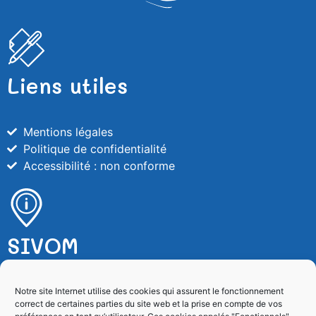
Liens utiles
Mentions légales
Politique de confidentialité
Accessibilité : non conforme
SIVOM
SIVOM de Villefranche sur Mer
Notre site Internet utilise des cookies qui assurent le fonctionnement
correct de certaines parties du site web et la prise en compte de vos
4, rue de l’Esquiaou – BP 128